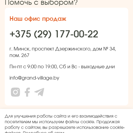
Помочь с выбором?
Наш офис продаж
+375 (29) 177-00-22
г. Минск, проспект Дзержинского, дом № 34,
пом. 267
Пн-пт с 9:00 по 19:00, Сб и Вс - выходные дни
info@grand-village.by
Свидетельство о государственной регистрации 691310944
Для улучшения работы сайта и его взаимодействия с
от 01.10.2010
посетителем мы используем файлы cookie. Продолжая
Вся информация на сайте носит исключительно
работу с сайтом, вы разрешаете использование cookie-
информационный характер. не является публичной