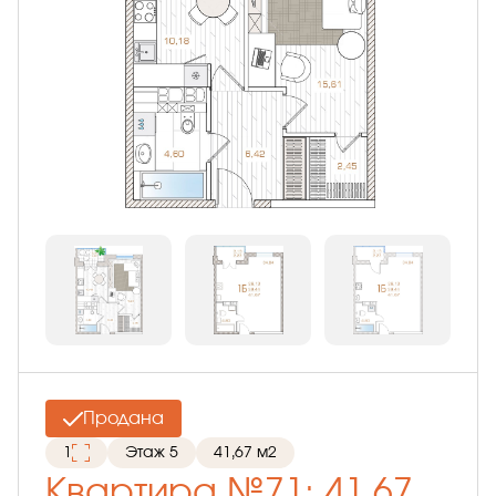
Продана
1
Этаж 5
41,67 м2
Квартира №71: 41,67