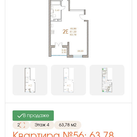
В продаже
2
Этаж 4
63,78 м2
Квартира №56: 63,78