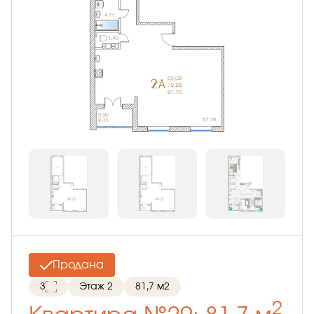
Продана
3
Этаж 2
81,7 м2
2